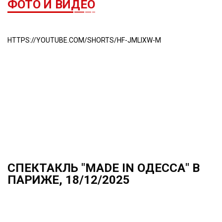
ФОТО И ВИДЕО
HTTPS://YOUTUBE.COM/SHORTS/HF-JMLIXW-M
СПЕКТАКЛЬ "MADE IN ОДЕССА" В
3
ПАРИЖЕ, 18/12/2025
М
С
С
И
И