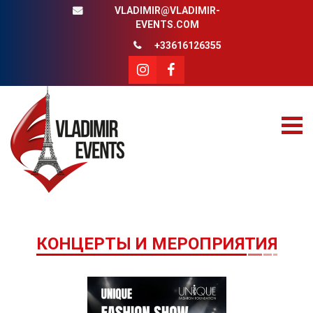
VLADIMIR@VLADIMIR-
EVENTS.COM
+33616126355
КОНЦЕРТЫ И МЕРОПРИЯТИЯ