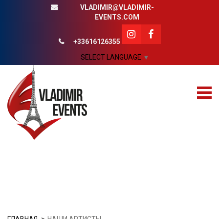
VLADIMIR@VLADIMIR-
EVENTS.COM
+33616126355
SELECT LANGUAGE
▼