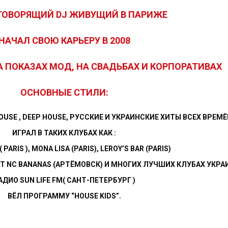
ГОВОРЯЩИЙ DJ ЖИВУЩИЙ В ПАРИЖЕ
НАЧАЛ СВОЮ КАРЬЕРУ В 2008
НА ПОКАЗАХ МОД, НА СВАДЬБАХ И КОРПОРАТИВАХ
ОСНОВНЫЕ СТИЛИ:
OUSE , DEEP HOUSE, РУССКИЕ И УКРАИНСКИЕ ХИТЫ ВСЕХ ВРЕМЁ
ИГРАЛ В ТАКИХ КЛУБАХ КАК :
 PARIS ), MONA LISA (PARIS), LEROY’S BAR (PARIS)
Т NC BANANAS (АРТЁМОВСК) И МНОГИХ ЛУЧШИХ КЛУБАХ УКРАИ
АДИО
S
UN
L
IFE
F
M( САНТ-ПЕТЕРБУРГ )
ВЁЛ ПРОГРАММУ
“H
OUSE
K
IDS
”
.